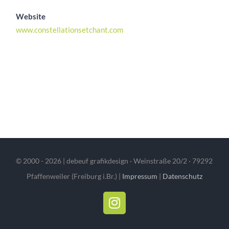
Website
www.constellationsetchant.com
© 2000 -
2026 | debeuf grafikdesign · Weinstraße 20/2 · 79292
Pfaffenweiler (Freiburg i.Br.) |
Impressum
|
Datenschutz
Instagram