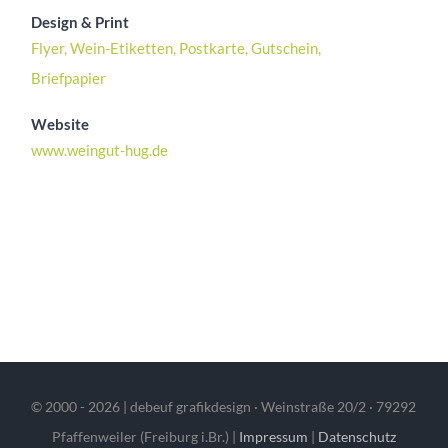
Design & Print
Flyer, Wein-Etiketten, Postkarte, Gutschein,
Briefpapier
Website
www.weingut-hug.de
© 2000 -
2026 | debeuf grafikdesign · Weinstraße 20/2 · 79292
Pfaffenweiler (Freiburg i.Br.) |
Impressum
|
Datenschutz